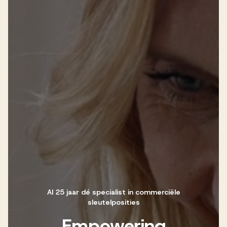
Werken bij AV
Aanmelden
Werken bij AV
Voor kandidaten
Inspiratie
Al 25 jaar dé specialist in commerciële
sleutelposities
Empowering