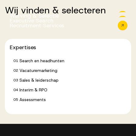
Wij
vinden
&
selecteren
Werving & Selectie
Executive Search
Recruitment Services
Werving & Selectie
Executive Search
Recruitment Services
Expertises
Search en headhunten
01
Vacaturemarketing
02
Sales & leiderschap
03
Interim & RPO
04
Assessments
05