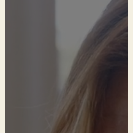
Successen
Onze opdrachtgevers
Succesverhalen
Vervulde vacatures
Over AV
Ons team