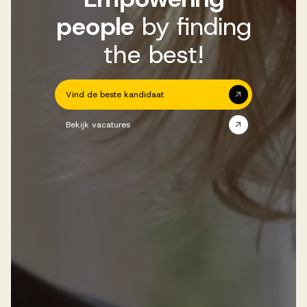
people
by finding
the best!
Vind de beste kandidaat
Bekijk vacatures