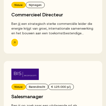
Successen
Nieuw
Nijmegen
Commercieel Directeur
Onze opdrachtgevers
Ben jij een strategisch sterke commerciële leider die
energie krijgt van groei, internationale samenwerking
en het bouwen aan een toekomstbestendige
Succesverhalen
commerciële organisatie? Wil jij verantwoordelijk zijn
voor de commerciële koers van een ondernemende
en sterk...
Vervulde vacatures
Over AV
Nieuw
Barendrecht
€ 125.000 p/j
Ons team
Salesmanager
Ben jij op zoek naar een uitdagende rol als