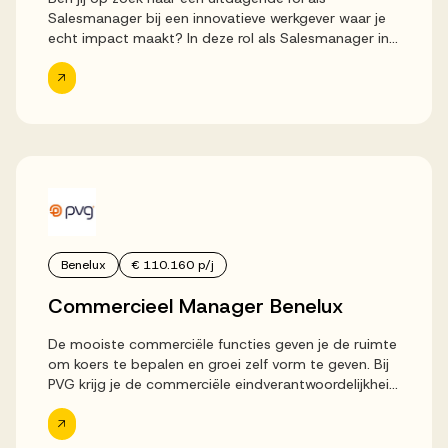
Salesmanager bij een innovatieve werkgever waar je
Werken bij AV
echt impact maakt? In deze rol als Salesmanager in
Barendrecht begeleid je als commerciële leider
accountmanagers naar de rol...
Aanmelden
Werken bij AV
Voor kandidaten
Inspiratie
Benelux
€ 110.160 p/j
Commercieel Manager Benelux
De mooiste commerciële functies geven je de ruimte
om koers te bepalen en groei zelf vorm te geven. Bij
PVG krijg je de commerciële eindverantwoordelijkheid
over een businessunit met een omzet van circa €
30...