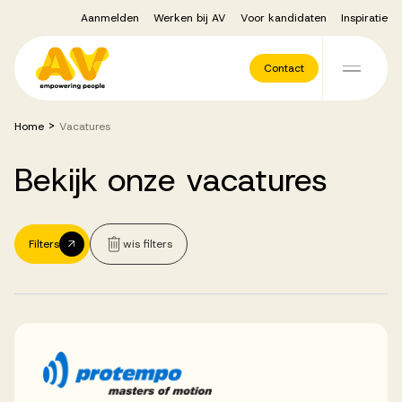
Aanmelden
Werken bij AV
Voor kandidaten
Inspiratie
Voor opdrachtgevers
Contact
Ga naar de inhoud
>
Home
Vacatures
Werving & Selectie
Bekijk
onze
vacatures
Executive Search
Filters
wis filters
Recruitment Services
Vacatures