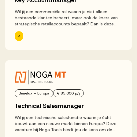
Key Accountmanager
Wil jij een commerciële rol waarin je niet alleen
bestaande klanten beheert, maar ook de koers van
strategische retailaccounts bepaalt? Dan is deze
baan als Key Accountmanager in Gorinchem een
unieke kans. Bij Deli Home...
Benelux – Europa
€ 85.000 p/j
Technical Salesmanager
Wil jij een technische salesfunctie waarin je écht
bouwt aan een nieuwe markt binnen Europa? Deze
vacature bij Noga Tools biedt jou de kans om de
compleet nieuwe Machine Tools-divisie verder uit te