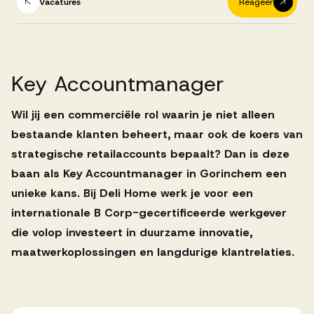
Successen
Vacatures
Reageer
Onze opdrachtgevers
Key
Accountmanager
Succesverhalen
Wil jij een commerciële rol waarin je niet alleen
bestaande klanten beheert, maar ook de koers van
strategische retailaccounts bepaalt? Dan is deze
Vervulde vacatures
baan als Key Accountmanager in Gorinchem een
unieke kans. Bij Deli Home werk je voor een
internationale B Corp-gecertificeerde werkgever
Over AV
die volop investeert in duurzame innovatie,
maatwerkoplossingen en langdurige klantrelaties.
Ons team