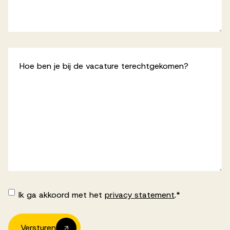
Hoe ben je bij de vacature terechtgekomen?
Ik ga akkoord met het
privacy statement
.
*
Akkoord
-
Algemene
voorwaarden
*
Versturen