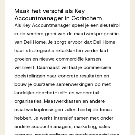
Werken bij AV
Maak
het
verschil
als
Key
Accountmanager
in
Gorinchem
Als Key Accountmanager speel je een sleutelrol
in de verdere groei van de maatwerkpropositie
van Deli Home. Je zorgt ervoor dat Deli Home
Aanmelden
haar strategische retailklanten verder laat
Werken bij AV
groeien en nieuwe commerciële kansen
verzilvert. Daarnaast vertaal je commerciële
Voor kandidaten
doelstellingen naar concrete resultaten en
Inspiratie
bouw je duurzame samenwerkingen op met
landelijke doe-het-zelf- en woonretail
organisaties. Maatwerkkasten en andere
maatwerkoplossingen zullen hierbij de focus
hebben. Je werkt intensief samen met onder
andere accountmanagers, marketing, sales
support, merchandisers en productspecialisten