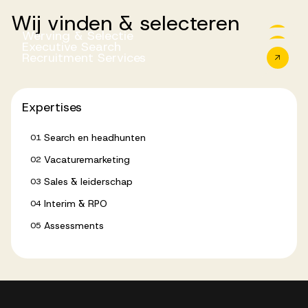
Wij
vinden
&
selecteren
Werving & Selectie
Executive Search
Recruitment Services
Werving & Selectie
Executive Search
Recruitment Services
Expertises
Search en headhunten
01
Vacaturemarketing
02
Sales & leiderschap
03
Interim & RPO
04
Assessments
05