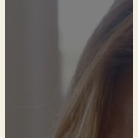
Successen
Onze opdrachtgevers
Succesverhalen
Vervulde vacatures
Over AV
Ons team