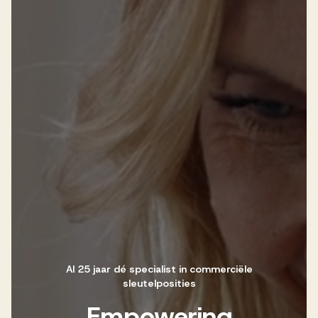
Werken bij AV
Aanmelden
Werken bij AV
Voor kandidaten
Inspiratie
Al 25 jaar dé specialist in commerciële
sleutelposities
Empowering