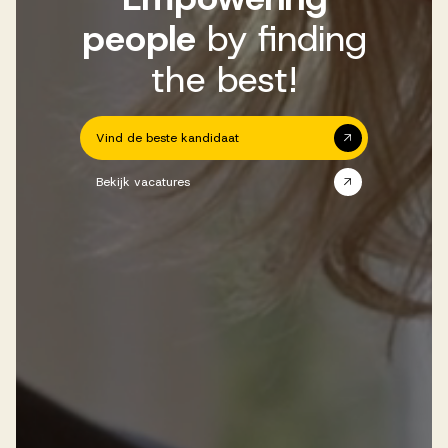
people
by finding
the best!
Vind de beste kandidaat
Bekijk vacatures