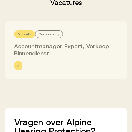
Successen
Vacatures
Onze opdrachtgevers
Vervuld
Soesterberg
Accountmanager Export, Verkoop
Succesverhalen
Binnendienst
Vervulde vacatures
Over AV
Vragen
over
Ons team
Alpine
Hearing
Protection?