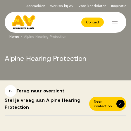
Aanmelden
Werken bij AV
Voor kandidaten
Inspiratie
Voor opdrachtgevers
Contact
Ga naar de inhoud
>
Home
Alpine Hearing Protection
Werving & Selectie
Alpine
Hearing
Protection
Executive Search
Recruitment Services
Terug naar overzicht
Stel je vraag aan Alpine Hearing
Neem
contact op
Protection
Vacatures