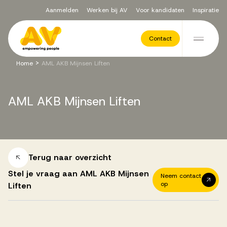
Aanmelden
Werken bij AV
Voor kandidaten
Inspiratie
Voor opdrachtgevers
Contact
Ga naar de inhoud
>
Home
AML AKB Mijnsen Liften
Werving & Selectie
AML
AKB
Mijnsen
Liften
Executive Search
Recruitment Services
Terug naar overzicht
Stel je vraag aan AML AKB Mijnsen
Neem contact
op
Liften
Vacatures