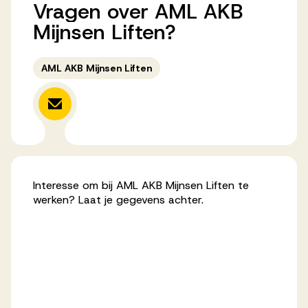
Vragen
over
AML
AKB
Werken bij AV
Mijnsen
Liften?
AML AKB Mijnsen Liften
Aanmelden
Werken bij AV
Voor kandidaten
Inspiratie
Interesse om bij AML AKB Mijnsen Liften te
werken? Laat je gegevens achter.