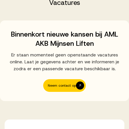
Successen
Vacatures
Onze opdrachtgevers
Binnenkort nieuwe kansen bij AML
AKB Mijnsen Liften
Succesverhalen
Er staan momenteel geen openstaande vacatures
online. Laat je gegevens achter en we informeren je
Vervulde vacatures
zodra er een passende vacature beschikbaar is.
Neem contact op
Over AV
Ons team