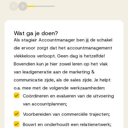
Werken bij AV
Wat
ga
je
doen?
Als stagiair Accountmanager ben jij de schakel
Aanmelden
die ervoor zorgt dat het accountmanagement
Werken bij AV
vlekkeloos verloopt. Geen dag is hetzelfde!
Bovendien kun je hier zowel leren op het vlak
Voor kandidaten
van leadgeneratie aan de marketing &
Inspiratie
communicatie zijde, als de sales zijde. Je helpt
o.a. mee met de volgende werkzaamheden:
Coördineren en evalueren van de uitvoering
van accountplannen;
Voorbereiden van commerciële trajecten;
Bouwt en onderhoudt een relatienetwerk;