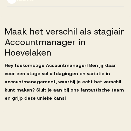
Successen
Onze opdrachtgevers
Maak
het
verschil
als
stagiair
Accountmanager
in
Succesverhalen
Hoevelaken
Hey toekomstige Accountmanager! Ben jij klaar
Vervulde vacatures
voor een stage vol uitdagingen en variatie in
accountmanagement, waarbij je echt het verschil
kunt maken? Sluit je aan bij ons fantastische team
Over AV
en grijp deze unieke kans!
Ons team