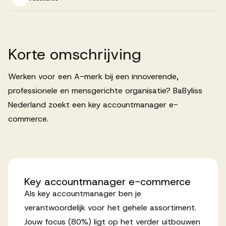
Successen
Onze opdrachtgevers
Korte
omschrijving
Werken voor een A-merk bij een innoverende,
Succesverhalen
professionele en mensgerichte organisatie? BaByliss
Nederland zoekt een key accountmanager e-
Vervulde vacatures
commerce.
Over AV
Key
accountmanager
e-commerce
Als key accountmanager ben je
Ons team
verantwoordelijk voor het gehele assortiment.
Jouw focus (80%) ligt op het verder uitbouwen