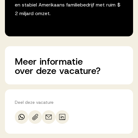
en stabiel Amerikaans familiebedrijf met ruim $
2 miljard omzet.
Meer
informatie
over
deze
vacature?
Deel deze vacature