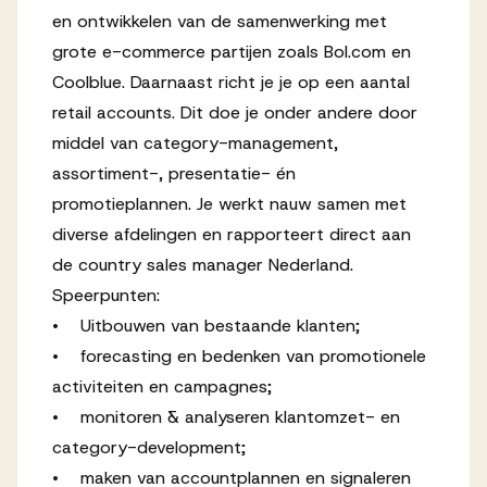
en ontwikkelen van de samenwerking met
Werken bij AV
grote e-commerce partijen zoals Bol.com en
Coolblue. Daarnaast richt je je op een aantal
retail accounts. Dit doe je onder andere door
middel van category-management,
Aanmelden
assortiment-, presentatie- én
promotieplannen. Je werkt nauw samen met
Werken bij AV
diverse afdelingen en rapporteert direct aan
Voor kandidaten
de country sales manager Nederland.
Inspiratie
Speerpunten:
• Uitbouwen van bestaande klanten;
• forecasting en bedenken van promotionele
activiteiten en campagnes;
• monitoren & analyseren klantomzet- en
category-development;
• maken van accountplannen en signaleren