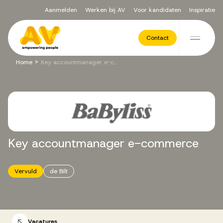
Aanmelden
Werken bij AV
Voor kandidaten
Inspiratie
Voor opdrachtgevers
Contact
Ga naar de inhoud
>
Home
Key accountmanager e-commerce
Werving & Selectie
Executive Search
Key
accountmanager
e-commerce
Recruitment Services
Vervuld
de Bilt
Vacatures
Vacatures