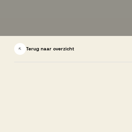
Successen
Onze opdrachtgevers
Terug naar overzicht
Succesverhalen
Vervulde vacatures
Over AV