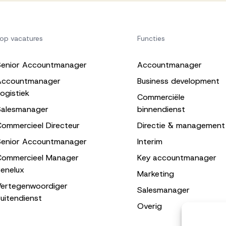
op vacatures
Functies
Senior Accountmanager
Accountmanager
Accountmanager
Business development
ogistiek
Commerciële
Salesmanager
binnendienst
ommercieel Directeur
Directie & management
Senior Accountmanager
Interim
Commercieel Manager
Key accountmanager
enelux
Marketing
Vertegenwoordiger
Salesmanager
uitendienst
Overig