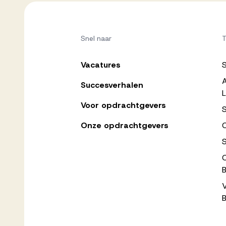
Snel naar
T
Vacatures
Succesverhalen
L
Voor opdrachtgevers
Onze opdrachtgevers
C
B
B