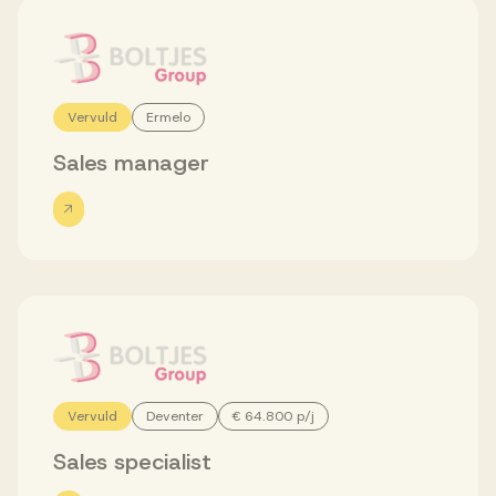
Werken bij AV
Vervuld
Ermelo
Sales manager
Aanmelden
Werken bij AV
Voor kandidaten
Inspiratie
Vervuld
Deventer
€ 64.800 p/j
Sales specialist