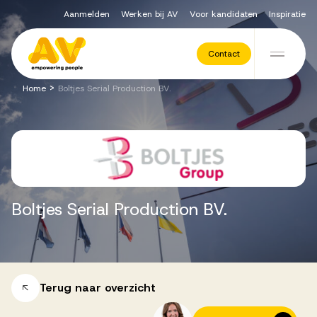
Aanmelden
Werken bij AV
Voor kandidaten
Inspiratie
Voor opdrachtgevers
Contact
Ga naar de inhoud
>
Home
Boltjes Serial Production BV.
Werving & Selectie
Executive Search
Boltjes
Serial
Production
BV.
Recruitment Services
Vacatures
Terug naar overzicht