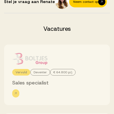
Successen
Stel je vraag aan Renate
Neem contact op
Onze opdrachtgevers
Vacatures
Succesverhalen
Vervulde vacatures
Vervuld
Deventer
€ 64.800 p/j
Over AV
Sales specialist
Ons team