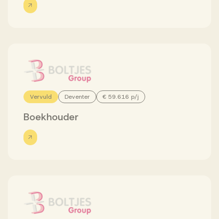
Vervuld
Deventer
€ 59.616 p/j
Boekhouder