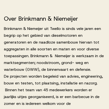
Werken bij AV
Over
Brinkmann
&
Niemeijer
Brinkmann & Niemeijer uit Twello is sinds vele jaren een
begrip op het gebied van dieselmotoren en
Aanmelden
generatoren en de naadloze samenbouw hiervan tot
Werken bij AV
aggregaten in alle soorten en maten en voor diverse
toepassingen. Brinkmann & Niemeijer is werkzaam in de
Voor kandidaten
marktsegmenten; noodstroom, grond- weg en
Inspiratie
waterbouw (GWW), de binnenvaart en defensie.
De projecten worden begeleid van advies, engineering,
bouw en testen, tot plaatsing, installatie en nazorg.
Binnen het team van 45 medewerkers worden er
jaarlijks uitjes georganiseerd, is er een barbecue in de
zomer en is iedereen welkom voor de