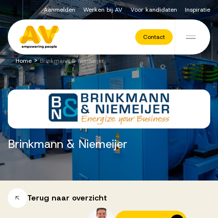
Aanmelden
Werken bij AV
Voor kandidaten
Inspiratie
Voor opdrachtgevers
Contact
Ga naar de inhoud
>
Home
Brinkmann & Niemeijer
Werving & Selectie
Executive Search
Brinkmann
&
Niemeijer
Recruitment Services
Vacatures
Terug naar overzicht