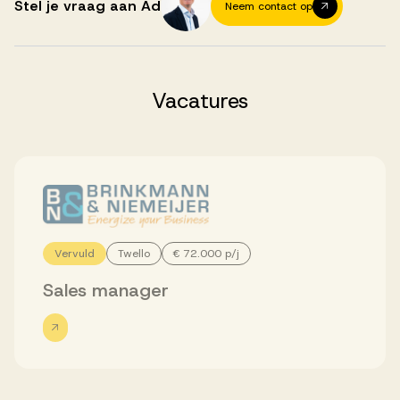
Successen
Stel je vraag aan Ad
Neem contact op
Onze opdrachtgevers
Vacatures
Succesverhalen
Vervulde vacatures
Vervuld
Twello
€ 72.000 p/j
Over AV
Sales manager
Ons team