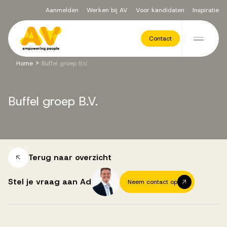
Aanmelden
Werken bij AV
Voor kandidaten
Inspiratie
Voor opdrachtgevers
Contact
Ga naar de inhoud
>
Home
Buffel groep B.V.
Werving & Selectie
Buffel
groep
B.V.
Executive Search
Recruitment Services
Terug naar overzicht
Stel je vraag aan Ad
Neem contact op
Vacatures