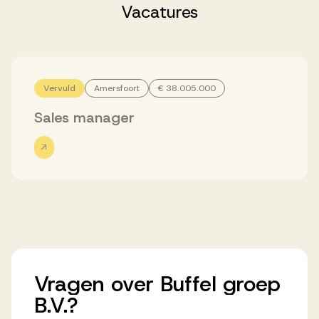
Successen
Vacatures
Onze opdrachtgevers
Vervuld
Amersfoort
€ 38.005.000
Succesverhalen
Sales manager
Vervulde vacatures
Over AV
Vragen
over
Buffel
groep
Ons team
B.V.?