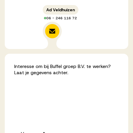
Werken bij AV
Ad Veldhuizen
06 - 246 116 72
Aanmelden
Werken bij AV
Interesse om bij Buffel groep B.V. te werken?
Voor kandidaten
Laat je gegevens achter.
Inspiratie