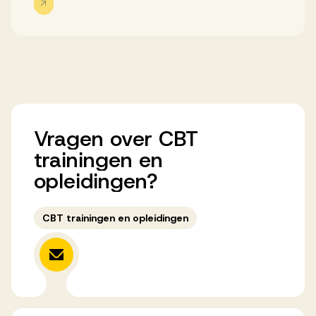
Werken bij AV
Aanmelden
Vragen
over
CBT
Werken bij AV
trainingen
en
Voor kandidaten
opleidingen?
Inspiratie
CBT trainingen en opleidingen