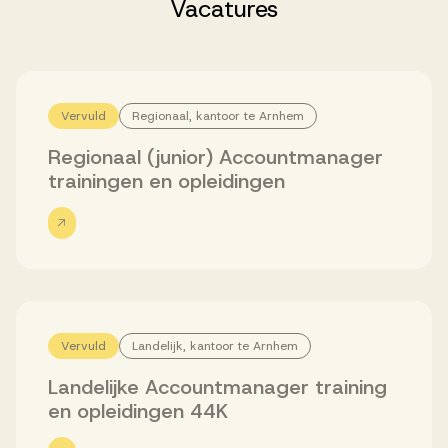
Successen
Vacatures
Onze opdrachtgevers
Vervuld
Regionaal, kantoor te Arnhem
Regionaal (junior) Accountmanager
Succesverhalen
trainingen en opleidingen
Vervulde vacatures
Over AV
Vervuld
Landelijk, kantoor te Arnhem
Landelijke Accountmanager training
Ons team
en opleidingen 44K