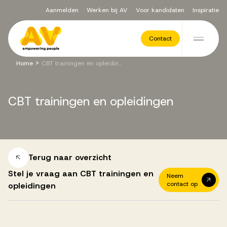
Aanmelden
Werken bij AV
Voor kandidaten
Inspiratie
Voor opdrachtgevers
Contact
Ga naar de inhoud
>
Home
CBT trainingen en opleidingen
Werving & Selectie
CBT
trainingen
en
opleidingen
Executive Search
Recruitment Services
Terug naar overzicht
Stel je vraag aan CBT trainingen en
Neem
contact op
opleidingen
Vacatures