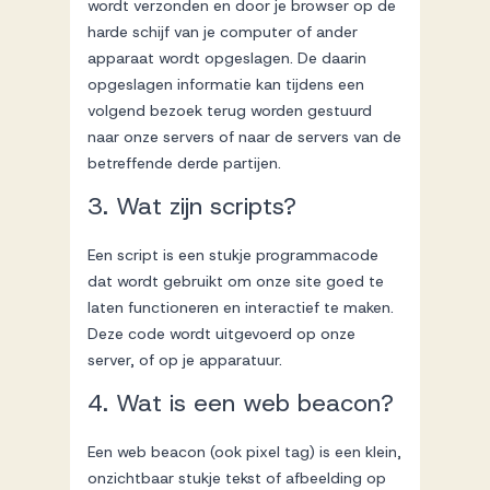
wordt verzonden en door je browser op de
Werken bij AV
harde schijf van je computer of ander
apparaat wordt opgeslagen. De daarin
opgeslagen informatie kan tijdens een
volgend bezoek terug worden gestuurd
naar onze servers of naar de servers van de
betreffende derde partijen.
Aanmelden
3. Wat zijn scripts?
Werken bij AV
Voor kandidaten
Een script is een stukje programmacode
dat wordt gebruikt om onze site goed te
Inspiratie
laten functioneren en interactief te maken.
Deze code wordt uitgevoerd op onze
server, of op je apparatuur.
4. Wat is een web beacon?
Een web beacon (ook pixel tag) is een klein,
onzichtbaar stukje tekst of afbeelding op