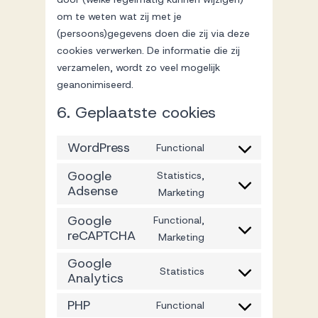
om te weten wat zij met je
(persoons)gegevens doen die zij via deze
cookies verwerken. De informatie die zij
verzamelen, wordt zo veel mogelijk
geanonimiseerd.
6. Geplaatste cookies
WordPress
Functional
Consent
to
Google
Statistics,
Adsense
service
Consent
Marketing
wordpress
to
Google
Functional,
service
reCAPTCHA
Consent
Marketing
google-
to
adsense
Google
service
Statistics
Analytics
Consent
google-
to
PHP
recaptcha
Functional
service
Consent