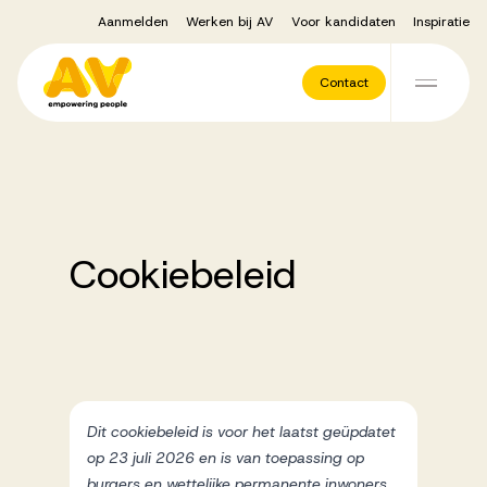
Aanmelden
Werken bij AV
Voor kandidaten
Inspiratie
Voor opdrachtgevers
Contact
Ga naar de inhoud
Werving & Selectie
Executive Search
Cookiebeleid
Recruitment Services
Vacatures
Dit cookiebeleid is voor het laatst geüpdatet
op 23 juli 2026 en is van toepassing op
burgers en wettelijke permanente inwoners