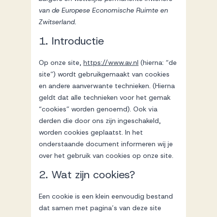
Successen
van de Europese Economische Ruimte en
Zwitserland.
1. Introductie
Onze opdrachtgevers
Op onze site,
https://www.av.nl
(hierna: “de
site”) wordt gebruikgemaakt van cookies
Succesverhalen
en andere aanverwante technieken. (Hierna
geldt dat alle technieken voor het gemak
“cookies” worden genoemd). Ook via
Vervulde vacatures
derden die door ons zijn ingeschakeld,
worden cookies geplaatst. In het
onderstaande document informeren wij je
Over AV
over het gebruik van cookies op onze site.
2. Wat zijn cookies?
Ons team
Een cookie is een klein eenvoudig bestand
dat samen met pagina’s van deze site