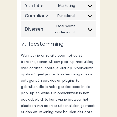
google-
to
YouTube
Marketing
Consent
analytics
service
to
Complianz
Functional
php
Consent
service
to
Doel wordt
youtube
Diversen
service
Consent
onderzocht
complianz
to
7. Toestemming
service
diversen
Wanneer je onze site voor het eerst
bezoekt, tonen wij een pop-up met uitleg
over cookies. Zodra je klikt op ‘Voorkeuren
opslaan’ geef je ons toestemming om de
categorieën cookies en plugins te
gebruiken die je hebt geselecteerd in de
pop-up en welke zijn omschreven in het
cookiebeleid. Je kunt via je browser het
plaatsen van cookies uitschakelen, je moet
er dan wel rekening mee houden dat onze