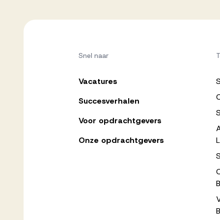
Snel naar
T
Vacatures
C
Succesverhalen
Voor opdrachtgevers
Onze opdrachtgevers
L
B
B