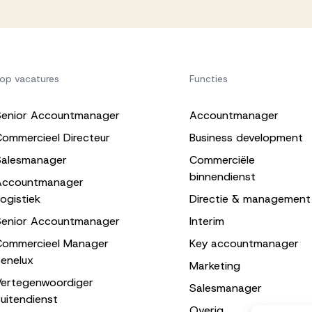
op vacatures
Functies
Senior Accountmanager
Accountmanager
ommercieel Directeur
Business development
Salesmanager
Commerciële
binnendienst
Accountmanager
ogistiek
Directie & management
Senior Accountmanager
Interim
Commercieel Manager
Key accountmanager
enelux
Marketing
Vertegenwoordiger
Salesmanager
uitendienst
Overig