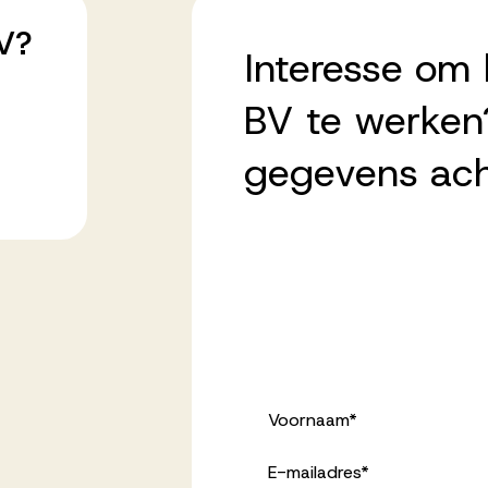
V?
Interesse om 
BV te werken?
gegevens ach
Voornaam
*
E-mailadres
*