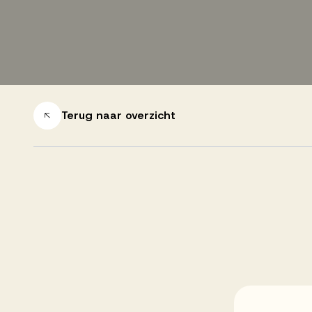
Successen
Onze opdrachtgevers
Terug naar overzicht
Succesverhalen
Vervulde vacatures
Over AV