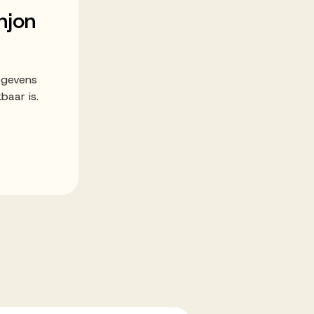
njon
egevens
baar is.