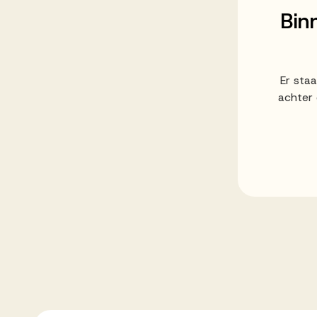
Ons team
Bin
Werken bij AV
Er sta
achter 
Aanmelden
Werken bij AV
Voor kandidaten
Inspiratie