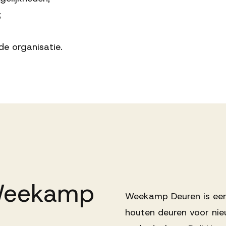
;
e organisatie.
eekamp
Weekamp Deuren is een
houten deuren voor nieu