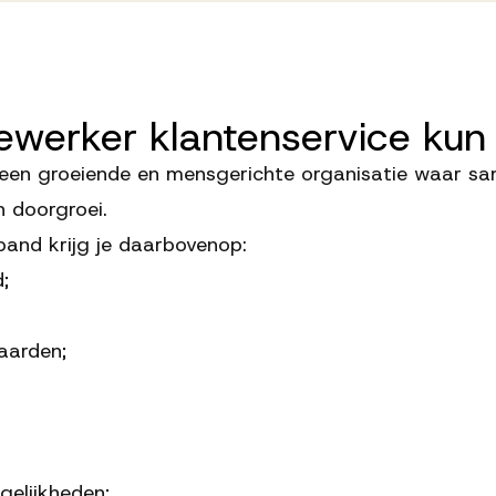
ewerker
klantenservice
kun
een groeiende en mensgerichte organisatie waar sa
n doorgroei.
band krijg je daarbovenop:
;
aarden;
gelijkheden;