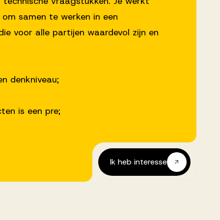
n technische vraagstukken. Je werkt
g om samen te werken in een
e voor alle partijen waardevol zijn en
en denkniveau;
en is een pre;
Ik heb interesse