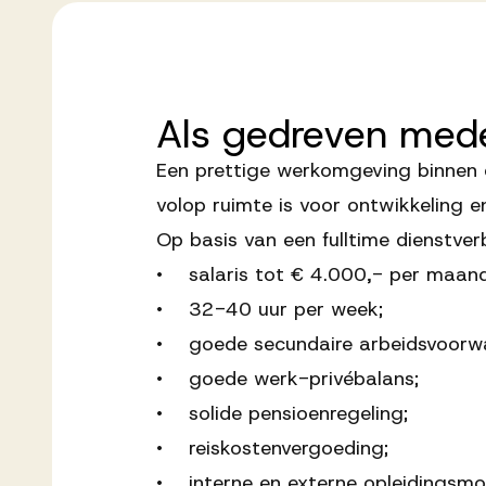
Als
gedreven
med
Een prettige werkomgeving binnen 
volop ruimte is voor ontwikkeling e
Op basis van een fulltime dienstver
• salaris tot € 4.000,- per maand
• 32-40 uur per week;
• goede secundaire arbeidsvoorw
• goede werk-privébalans;
• solide pensioenregeling;
• reiskostenvergoeding;
• interne en externe opleidingsmo