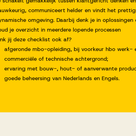
e schakelt gemakkelijk tussen klantgericht denken e
auwkeurig, communiceert helder en vindt het pretti
ynamische omgeving. Daarbij denk je in oplossingen di
oud je overzicht in meerdere lopende processen
ink jij deze checklist ook af?
 afgeronde mbo-opleiding, bij voorkeur hbo werk- 
 commerciële of technische achtergrond;
 ervaring met bouw-, hout- of aanverwante product
 goede beheersing van Nederlands en Engels.