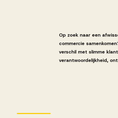
Ons team
Werken bij AV
Op zoek naar een afwiss
commercie samenkomen? In
verschil met slimme klant
Aanmelden
verantwoordelijkheid, on
Werken bij AV
Voor kandidaten
Inspiratie