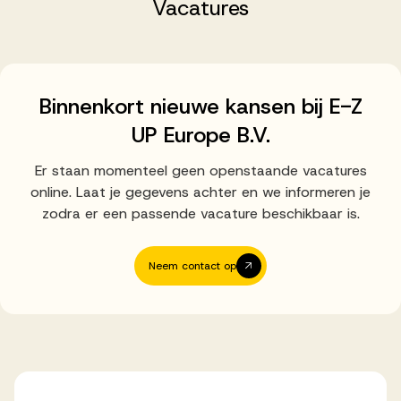
Successen
Vacatures
Onze opdrachtgevers
Binnenkort nieuwe kansen bij E-Z
UP Europe B.V.
Succesverhalen
Er staan momenteel geen openstaande vacatures
online. Laat je gegevens achter en we informeren je
Vervulde vacatures
zodra er een passende vacature beschikbaar is.
Neem contact op
Over AV
Ons team