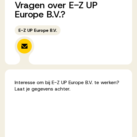
Vragen
over
E-Z
UP
Werken bij AV
Europe
B.V.?
E-Z UP Europe B.V.
Aanmelden
Werken bij AV
Voor kandidaten
Inspiratie
Interesse om bij E-Z UP Europe B.V. te werken?
Laat je gegevens achter.