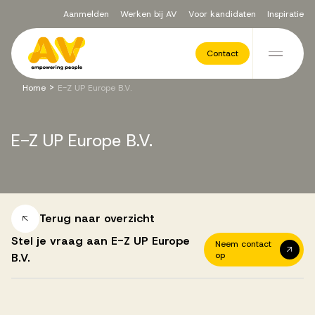
Aanmelden
Werken bij AV
Voor kandidaten
Inspiratie
Voor opdrachtgevers
Contact
Ga naar de inhoud
>
Home
E-Z UP Europe B.V.
Werving & Selectie
E-Z
UP
Europe
B.V.
Executive Search
Recruitment Services
Terug naar overzicht
Stel je vraag aan E-Z UP Europe
Neem contact
op
B.V.
Vacatures