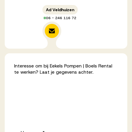
Werken bij AV
Ad Veldhuizen
06 - 246 116 72
Aanmelden
Werken bij AV
Interesse om bij Eekels Pompen | Boels Rental
Voor kandidaten
te werken? Laat je gegevens achter.
Inspiratie