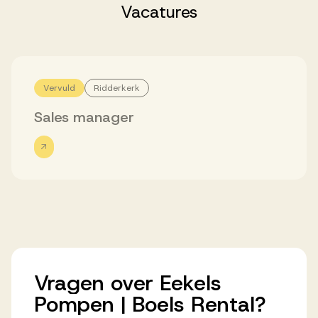
Successen
Vacatures
Onze opdrachtgevers
Vervuld
Ridderkerk
Succesverhalen
Sales manager
Vervulde vacatures
Over AV
Vragen
over
Eekels
Ons team
Pompen
|
Boels
Rental?