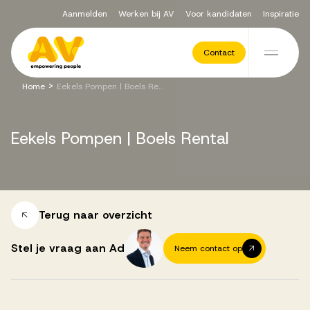
Aanmelden
Werken bij AV
Voor kandidaten
Inspiratie
Voor opdrachtgevers
Contact
Ga naar de inhoud
>
Home
Eekels Pompen | Boels Rental
Werving & Selectie
Eekels
Pompen
|
Boels
Rental
Executive Search
Recruitment Services
Terug naar overzicht
Stel je vraag aan Ad
Neem contact op
Vacatures