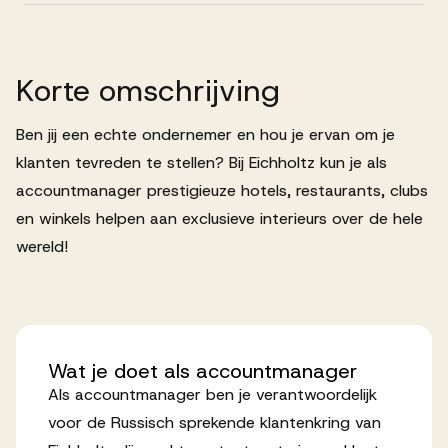
Successen
Korte
omschrijving
Onze opdrachtgevers
Ben jij een echte ondernemer en hou je ervan om je
Succesverhalen
klanten tevreden te stellen? Bij Eichholtz kun je als
accountmanager prestigieuze hotels, restaurants, clubs
en winkels helpen aan exclusieve interieurs over de hele
Vervulde vacatures
wereld!
Over AV
Wat
je
doet
als
accountmanager
Als accountmanager ben je verantwoordelijk
Ons team
voor de Russisch sprekende klantenkring van