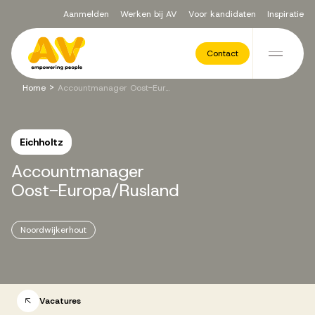
Aanmelden
Werken bij AV
Voor kandidaten
Inspiratie
Voor opdrachtgevers
Contact
Ga naar de inhoud
>
Home
Accountmanager Oost-Europa/Rusland
Werving & Selectie
Eichholtz
Executive Search
Accountmanager
Oost-Europa/Rusland
Recruitment Services
Noordwijkerhout
Vacatures
Vacatures