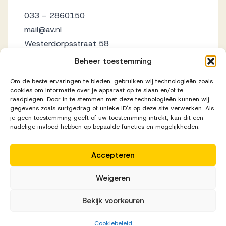
033 – 2860150
mail@av.nl
Westerdorpsstraat 58
3871 AZ Hoevelaken
Beheer toestemming
Om de beste ervaringen te bieden, gebruiken wij technologieën zoals
cookies om informatie over je apparaat op te slaan en/of te
raadplegen. Door in te stemmen met deze technologieën kunnen wij
gegevens zoals surfgedrag of unieke ID's op deze site verwerken. Als
je geen toestemming geeft of uw toestemming intrekt, kan dit een
nadelige invloed hebben op bepaalde functies en mogelijkheden.
Accepteren
Disclaimer
Privacy Statement
Cookieverklaring
Weigeren
Realisatie door
Zeker Zichtbaar
Bekijk voorkeuren
Cookiebeleid