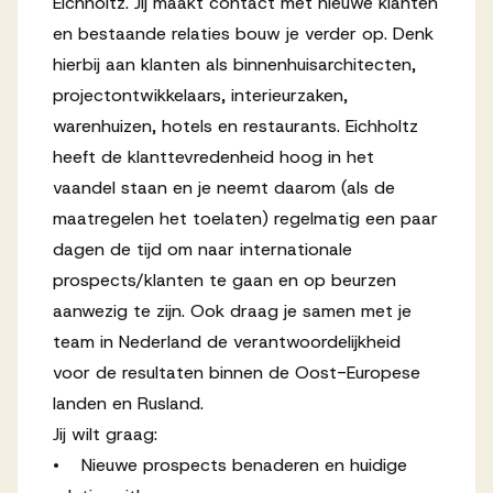
Eichholtz. Jij maakt contact met nieuwe klanten
Werken bij AV
en bestaande relaties bouw je verder op. Denk
hierbij aan klanten als binnenhuisarchitecten,
projectontwikkelaars, interieurzaken,
warenhuizen, hotels en restaurants. Eichholtz
heeft de klanttevredenheid hoog in het
Aanmelden
vaandel staan en je neemt daarom (als de
Werken bij AV
maatregelen het toelaten) regelmatig een paar
dagen de tijd om naar internationale
Voor kandidaten
prospects/klanten te gaan en op beurzen
Inspiratie
aanwezig te zijn. Ook draag je samen met je
team in Nederland de verantwoordelijkheid
voor de resultaten binnen de Oost-Europese
landen en Rusland.
Jij wilt graag:
• Nieuwe prospects benaderen en huidige