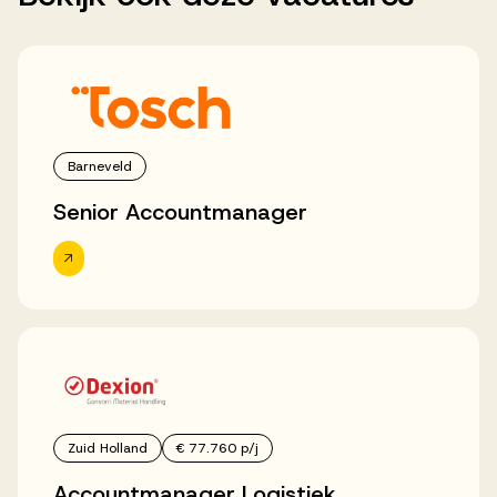
Barneveld
Senior Accountmanager
Zuid Holland
€ 77.760 p/j
Accountmanager Logistiek