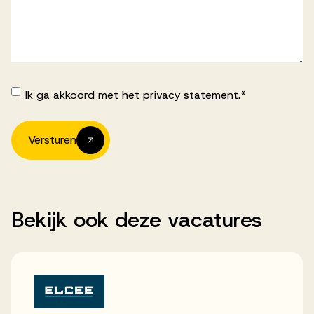
Ik ga akkoord met het
privacy statement
.
*
Akkoord
-
Algemene
voorwaarden
*
Versturen
Bekijk
ook
deze
vacatures