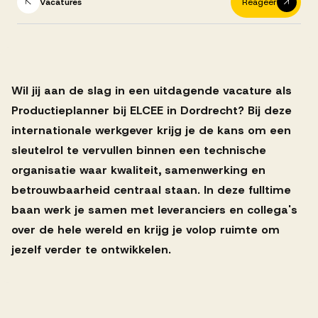
Successen
Vacatures
Reageer
Onze opdrachtgevers
Wil jij aan de slag in een uitdagende vacature als
Productieplanner bij ELCEE in Dordrecht? Bij deze
Succesverhalen
internationale werkgever krijg je de kans om een
sleutelrol te vervullen binnen een technische
Vervulde vacatures
organisatie waar kwaliteit, samenwerking en
betrouwbaarheid centraal staan. In deze fulltime
baan werk je samen met leveranciers en collega's
Over AV
over de hele wereld en krijg je volop ruimte om
jezelf verder te ontwikkelen.
Ons team