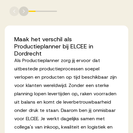
Werken bij AV
Maak
het
verschil
als
Productieplanner
bij
ELCEE
in
Aanmelden
Dordrecht
Werken bij AV
Als Productieplanner zorg jij ervoor dat
Voor kandidaten
uitbestede productieprocessen soepel
verlopen en producten op tijd beschikbaar zijn
Inspiratie
voor klanten wereldwijd. Zonder een sterke
planning lopen levertijden op, raken voorraden
uit balans en komt de leverbetrouwbaarheid
onder druk te staan. Daarom ben jij onmisbaar
voor ELCEE. Je werkt dagelijks samen met
collega's van inkoop, kwaliteit en logistiek en