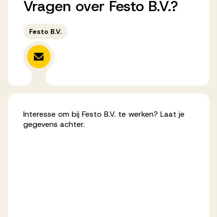
Vragen
over
Festo
B.V.?
Werken bij AV
Festo B.V.
Aanmelden
Werken bij AV
Voor kandidaten
Interesse om bij Festo B.V. te werken? Laat je
gegevens achter.
Inspiratie