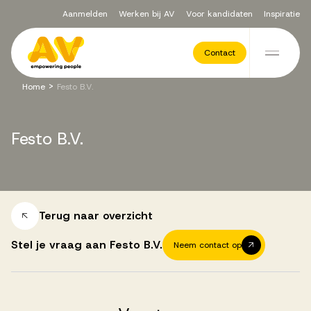
Aanmelden
Werken bij AV
Voor kandidaten
Inspiratie
Voor opdrachtgevers
Contact
Ga naar de inhoud
>
Home
Festo B.V.
Werving & Selectie
Festo
B.V.
Executive Search
Recruitment Services
Terug naar overzicht
Stel je vraag aan Festo B.V.
Neem contact op
Vacatures