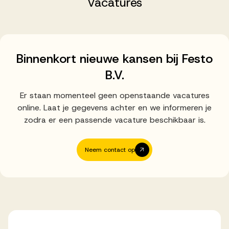
Vacatures
Successen
Onze opdrachtgevers
Binnenkort nieuwe kansen bij Festo
B.V.
Succesverhalen
Er staan momenteel geen openstaande vacatures
online. Laat je gegevens achter en we informeren je
Vervulde vacatures
zodra er een passende vacature beschikbaar is.
Neem contact op
Over AV
Ons team