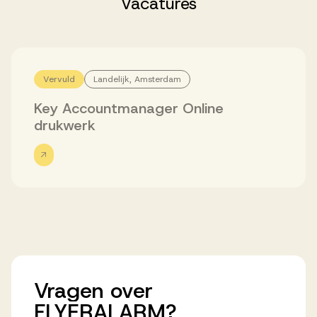
Vacatures
Successen
Onze opdrachtgevers
Vervuld
Landelijk, Amsterdam
Key Accountmanager Online
Succesverhalen
drukwerk
Vervulde vacatures
Over AV
Vragen
over
Ons team
FLYERALARM?