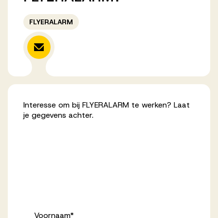
Werken bij AV
FLYERALARM
Aanmelden
Werken bij AV
Interesse om bij FLYERALARM te werken? Laat
Voor kandidaten
je gegevens achter.
Inspiratie
Voornaam
*