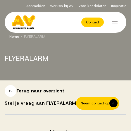
Aanmelden
Werken bij AV
Voor kandidaten
Inspiratie
Voor opdrachtgevers
Contact
Ga naar de inhoud
>
Home
FLYERALARM
Werving & Selectie
FLYERALARM
Executive Search
Recruitment Services
Terug naar overzicht
Stel je vraag aan FLYERALARM
Neem contact op
Vacatures