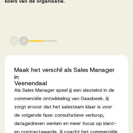
koers van de organisatie.
Werken bij AV
Aanmelden
Werken bij AV
Voor kandidaten
Maak
het
verschil
als
Sales
Manager
in
Inspiratie
Veenendaal
Als Sales Manager speel jij een sleutelrol in de
commerciële ontwikkeling van Gaasbeek. Jij
zorgt ervoor dat het salesteam klaar is voor
de volgende fase: consultatieve verkoop,
datagedreven werken en meer focus op klant-
en contractwaarde. Jij coacht het commerciële