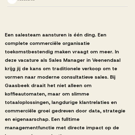
Successen
Onze opdrachtgevers
Een salesteam aansturen is één ding. Een
complete commerciële organisatie
Succesverhalen
toekomstbestendig maken vraagt om meer. In
deze vacature als Sales Manager in Veenendaal
krijg jij de kans om traditionele verkoop om te
Vervulde vacatures
vormen naar moderne consultatieve sales. Bij
Gaasbeek draait het niet alleen om
koffieautomaten, maar om slimme
Over AV
totaaloplossingen, langdurige klantrelaties en
commerciële groei gedreven door data, strategie
en eigenaarschap. Een fulltime
Ons team
managementfunctie met directe impact op de