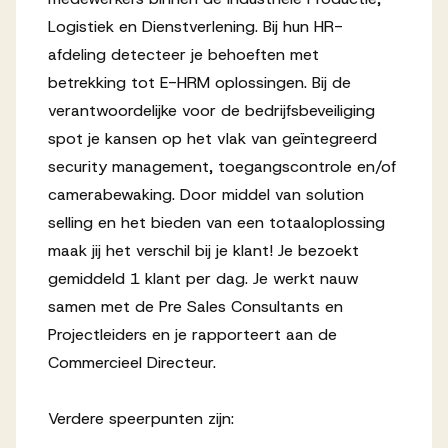
Logistiek en Dienstverlening. Bij hun HR-
Werken bij AV
afdeling detecteer je behoeften met
betrekking tot E-HRM oplossingen. Bij de
verantwoordelijke voor de bedrijfsbeveiliging
spot je kansen op het vlak van geïntegreerd
Aanmelden
security management, toegangscontrole en/of
camerabewaking. Door middel van solution
Werken bij AV
selling en het bieden van een totaaloplossing
Voor kandidaten
maak jij het verschil bij je klant! Je bezoekt
Inspiratie
gemiddeld 1 klant per dag. Je werkt nauw
samen met de Pre Sales Consultants en
Projectleiders en je rapporteert aan de
Commercieel Directeur.
Verdere speerpunten zijn: