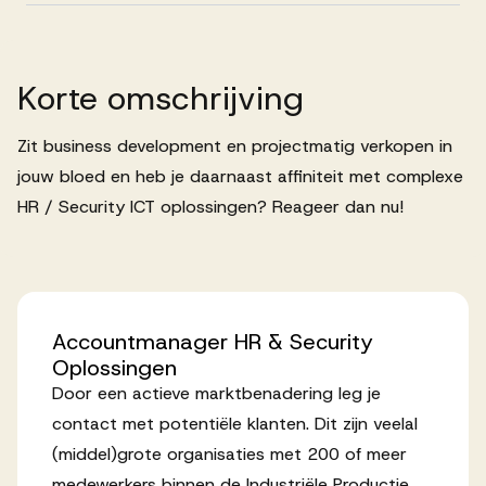
Successen
Korte
omschrijving
Onze opdrachtgevers
Zit business development en projectmatig verkopen in
Succesverhalen
jouw bloed en heb je daarnaast affiniteit met complexe
HR / Security ICT oplossingen? Reageer dan nu!
Vervulde vacatures
Accountmanager
HR
&
Security
Over AV
Oplossingen
Door een actieve marktbenadering leg je
contact met potentiële klanten. Dit zijn veelal
Ons team
(middel)grote organisaties met 200 of meer
medewerkers binnen de Industriële Productie,