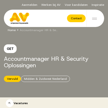
Aanmelden
Werken bij AV
Voor kandidaten
Inspiratie
Voor opdrachtgevers
Contact
Ga naar de inhoud
>
Home
Accountmanager HR & Security Oplossingen
Werving & Selectie
GET
Executive Search
Accountmanager
HR
&
Security
Oplossingen
Recruitment Services
Vervuld
Midden & Zuidwest Nederland
Vacatures
Vacatures