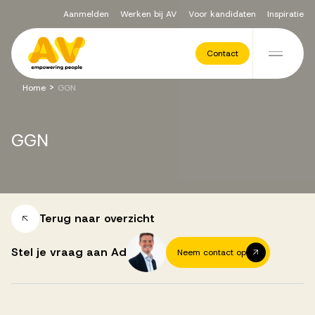
Aanmelden
Werken bij AV
Voor kandidaten
Inspiratie
Voor opdrachtgevers
Contact
Ga naar de inhoud
>
Home
GGN
Werving & Selectie
GGN
Executive Search
Recruitment Services
Terug naar overzicht
Stel je vraag aan Ad
Neem contact op
Vacatures