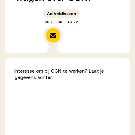
Werken bij AV
Ad Veldhuizen
06 - 246 116 72
Aanmelden
Werken bij AV
Voor kandidaten
Interesse om bij GGN te werken? Laat je
gegevens achter.
Inspiratie