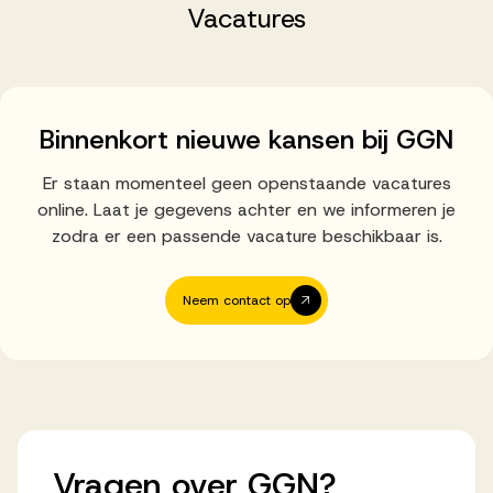
Successen
Vacatures
Onze opdrachtgevers
Binnenkort nieuwe kansen bij GGN
Succesverhalen
Er staan momenteel geen openstaande vacatures
online. Laat je gegevens achter en we informeren je
zodra er een passende vacature beschikbaar is.
Vervulde vacatures
Neem contact op
Over AV
Ons team
Vragen
over
GGN?