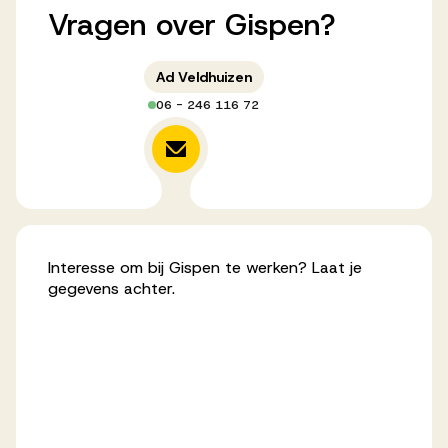
Vragen
over
Gispen?
Werken bij AV
Ad Veldhuizen
06 - 246 116 72
Aanmelden
Werken bij AV
Voor kandidaten
Inspiratie
Interesse om bij Gispen te werken? Laat je
gegevens achter.