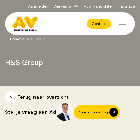
Aanmelden
Werken bij AV
Voor kandidaten
Inspiratie
Voor opdrachtgevers
Contact
Ga naar de inhoud
>
Home
H&S Group
Werving & Selectie
H&S
Group
Executive Search
Recruitment Services
Terug naar overzicht
Stel je vraag aan Ad
Neem contact op
Vacatures