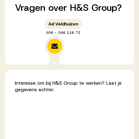
Vragen
over
H&S
Group?
Werken bij AV
Ad Veldhuizen
06 - 246 116 72
Aanmelden
Werken bij AV
Voor kandidaten
Inspiratie
Interesse om bij H&S Group te werken? Laat je
gegevens achter.