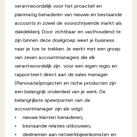
verantwoordelijk voor het proactief en
Werken bij AV
planmatig benaderen van nieuwe en bestaande
accounts in zowel de voorschrijvende markt als
dakdekkerij. Door zichtbaar en vasthoudend te
zijn binnen deze doelgroep weet je business
Aanmelden
naar je toe te trekken. Je werkt met een groep
van zeven accountmanagers die elk
Werken bij AV
verantwoordelijk zijn voor een eigen regio en
Voor kandidaten
rapporteert direct aan de sales manager.
Inspiratie
(Renovatie)projecten en niche producten zijn
een belangrijk onderdeel van je werk. De
belangrijkste speerpunten van de
accountmanager zijn als volgt:
• nieuwe klanten benaderen;
• bestaande relaties uitbouwen;
• deelnemen aan netwerkbijeenkomsten en