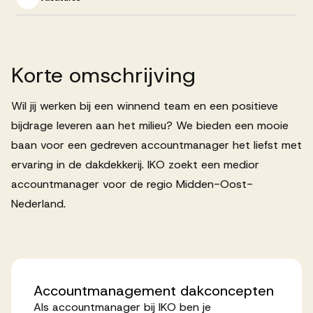
Successen
Onze opdrachtgevers
Korte
omschrijving
Wil jij werken bij een winnend team en een positieve
Succesverhalen
bijdrage leveren aan het milieu? We bieden een mooie
baan voor een gedreven accountmanager het liefst met
Vervulde vacatures
ervaring in de dakdekkerij. IKO zoekt een medior
accountmanager voor de regio Midden-Oost-
Nederland.
Over AV
Ons team
Accountmanagement
dakconcepten
Als accountmanager bij IKO ben je