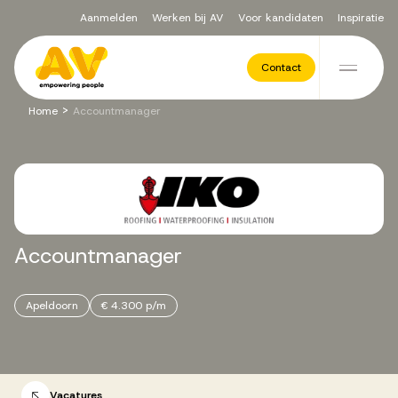
Aanmelden
Werken bij AV
Voor kandidaten
Inspiratie
Voor opdrachtgevers
Contact
Ga naar de inhoud
>
Home
Accountmanager
Werving & Selectie
Executive Search
Accountmanager
Recruitment Services
Apeldoorn
€ 4.300 p/m
Vacatures
Vacatures