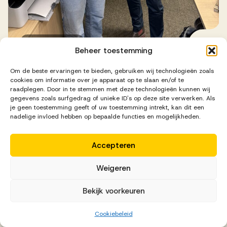
Succesverhalen
Beheer toestemming
Om de beste ervaringen te bieden, gebruiken wij technologieën zoals
Florian ter Haar
cookies om informatie over je apparaat op te slaan en/of te
raadplegen. Door in te stemmen met deze technologieën kunnen wij
Succesvolle samenwerking Ground Cover
gegevens zoals surfgedrag of unieke ID's op deze site verwerken. Als
Group en AV
je geen toestemming geeft of uw toestemming intrekt, kan dit een
nadelige invloed hebben op bepaalde functies en mogelijkheden.
Accepteren
Weigeren
Bekijk voorkeuren
Cookiebeleid