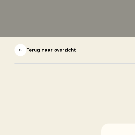
Successen
Onze opdrachtgevers
Terug naar overzicht
Succesverhalen
Vervulde vacatures
Over AV