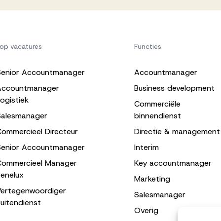
op vacatures
Functies
Senior Accountmanager
Accountmanager
Accountmanager
Business development
ogistiek
Commerciële
Salesmanager
binnendienst
ommercieel Directeur
Directie & management
Senior Accountmanager
Interim
Commercieel Manager
Key accountmanager
enelux
Marketing
Vertegenwoordiger
Salesmanager
uitendienst
Overig