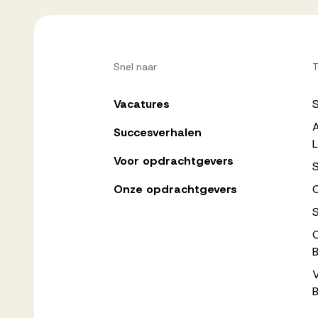
Snel naar
T
Vacatures
Succesverhalen
L
Voor opdrachtgevers
Onze opdrachtgevers
C
B
B