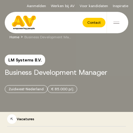
Aanmelden
Werken bij AV
Voor kandidaten
Inspiratie
Voor opdrachtgevers
Contact
Ga naar de inhoud
>
Home
Business Development Manager
Werving & Selectie
LM Systems B.V.
Executive Search
Business
Development
Manager
Recruitment Services
Zuidwest-Nederland
€ 85.000 p/j
Vacatures
Vacatures