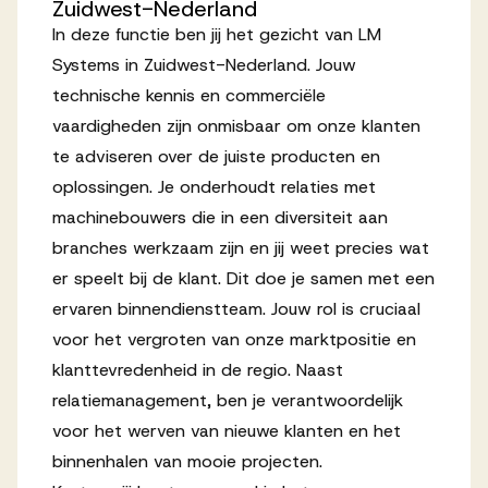
Zuidwest-Nederland
Werken bij AV
In deze functie ben jij het gezicht van LM
Systems in Zuidwest-Nederland. Jouw
technische kennis en commerciële
vaardigheden zijn onmisbaar om onze klanten
te adviseren over de juiste producten en
Aanmelden
oplossingen. Je onderhoudt relaties met
Werken bij AV
machinebouwers die in een diversiteit aan
branches werkzaam zijn en jij weet precies wat
Voor kandidaten
er speelt bij de klant. Dit doe je samen met een
Inspiratie
ervaren binnendienstteam. Jouw rol is cruciaal
voor het vergroten van onze marktpositie en
klanttevredenheid in de regio. Naast
relatiemanagement, ben je verantwoordelijk
voor het werven van nieuwe klanten en het
binnenhalen van mooie projecten.