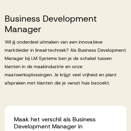
Successen
Business
Development
Onze opdrachtgevers
Manager
Wil jij onderdeel uitmaken van een innovatieve
Succesverhalen
marktleider in lineairtechniek? Als Business Development
Manager bij LM Systems ben je de schakel tussen
klanten in de maakindustrie en onze
Vervulde vacatures
maatwerkoplossingen. Je krijgt veel vrijheid en plant
afspraken met klanten die je vanuit huis bezoekt.
Over AV
Ons team
Maak
het
verschil
als
Business
Development
Manager
in