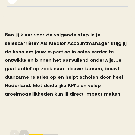
Successen
Onze opdrachtgevers
Ben jij klaar voor de volgende stap in je
salescarrière? Als Medior Accountmanager krijg jij
Succesverhalen
de kans om jouw expertise in sales verder te
ontwikkelen binnen het aanvullend onderwijs. Je
gaat actief op zoek naar nieuwe kansen, bouwt
Vervulde vacatures
duurzame relaties op en helpt scholen door heel
Nederland. Met duidelijke KPI’s en volop
groeimogelijkheden kun jij direct impact maken.
Over AV
Ons team