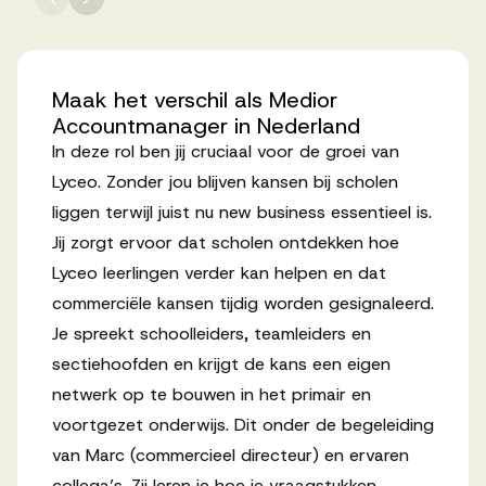
Werken bij AV
Maak
het
verschil
als
Medior
Accountmanager
in
Nederland
In deze rol ben jij cruciaal voor de groei van
Aanmelden
Lyceo. Zonder jou blijven kansen bij scholen
Werken bij AV
liggen terwijl juist nu new business essentieel is.
Jij zorgt ervoor dat scholen ontdekken hoe
Voor kandidaten
Lyceo leerlingen verder kan helpen en dat
Inspiratie
commerciële kansen tijdig worden gesignaleerd.
Je spreekt schoolleiders, teamleiders en
sectiehoofden en krijgt de kans een eigen
netwerk op te bouwen in het primair en
voortgezet onderwijs. Dit onder de begeleiding
van Marc (commercieel directeur) en ervaren
collega’s. Zij leren je hoe je vraagstukken