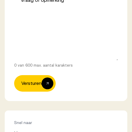
Vraag of opmerking
*
0 van 600 max. aantal karakters
Versturen
Snel naar