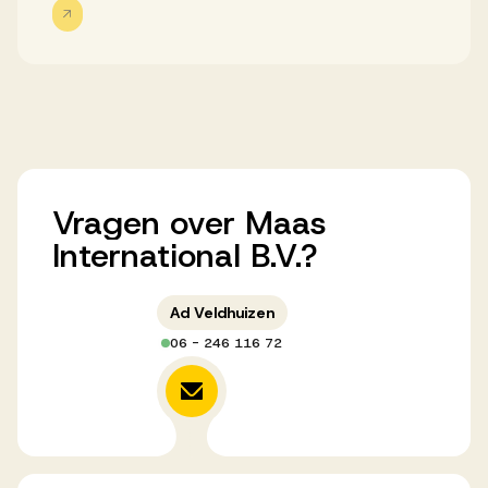
Werken bij AV
Aanmelden
Vragen
over
Werken bij AV
Maas
International
B.V.?
Voor kandidaten
Inspiratie
Ad Veldhuizen
06 - 246 116 72