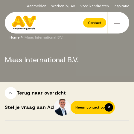
Aanmelden
Werken bij AV
Voor kandidaten
Inspiratie
Voor opdrachtgevers
Contact
Ga naar de inhoud
>
Home
Maas International B.V.
Werving & Selectie
Maas
International
B.V.
Executive Search
Recruitment Services
Terug naar overzicht
Stel je vraag aan Ad
Neem contact op
Vacatures