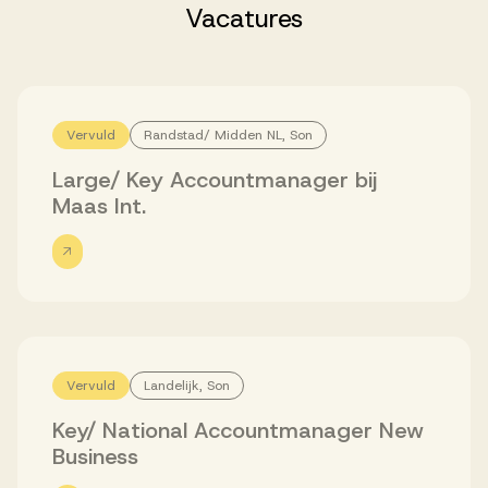
Successen
Vacatures
Onze opdrachtgevers
Vervuld
Randstad/ Midden NL, Son
Succesverhalen
Large/ Key Accountmanager bij
Maas Int.
Vervulde vacatures
Over AV
Vervuld
Landelijk, Son
Key/ National Accountmanager New
Ons team
Business