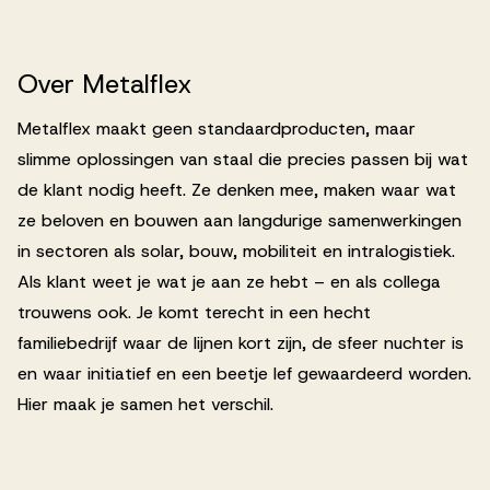
Werken bij AV
Over
Metalflex
Metalflex maakt geen standaardproducten, maar
slimme oplossingen van staal die precies passen bij wat
Aanmelden
de klant nodig heeft. Ze denken mee, maken waar wat
Werken bij AV
ze beloven en bouwen aan langdurige samenwerkingen
in sectoren als solar, bouw, mobiliteit en intralogistiek.
Voor kandidaten
Als klant weet je wat je aan ze hebt – en als collega
Inspiratie
trouwens ook. Je komt terecht in een hecht
familiebedrijf waar de lijnen kort zijn, de sfeer nuchter is
en waar initiatief en een beetje lef gewaardeerd worden.
Hier maak je samen het verschil.