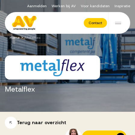
Aanmelden
Werken bij AV
Voor kandidaten
Inspiratie
Voor opdrachtgevers
Contact
Ga naar de inhoud
>
Home
Metalflex
Werving & Selectie
Executive Search
Metalflex
Recruitment Services
Vacatures
Terug naar overzicht