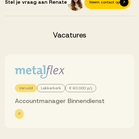
Successen
Stel je vraag aan Renate
Neem contact op
Onze opdrachtgevers
Vacatures
Succesverhalen
Vervulde vacatures
Vervuld
Lekkerkerk
€ 60.000 p/j
Over AV
Accountmanager Binnendienst
Ons team