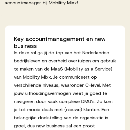
accountmanager bij Mobility Mixx!
Werken bij AV
Key
accountmanagement
en
new
business
Aanmelden
In deze rol ga jij de top van het Nederlandse
Werken bij AV
bedrijfsleven en overheid overtuigen om gebruik
Voor kandidaten
te maken van de MaaS (Mobility as a Service)
van Mobility Mixx. Je communiceert op
Inspiratie
verschillende niveaus, waaronder C-level. Met
jouw uithoudingsvermogen weet je goed te
navigeren door vaak complexe DMU’s. Zo kom
je tot mooie deals met (nieuwe) klanten. Een
belangrijke doelstelling van de organisatie is
groei, dus new business zal een groot