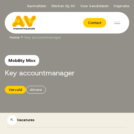
Aanmelden
Werken bij AV
Voor kandidaten
Inspiratie
Voor opdrachtgevers
Contact
Ga naar de inhoud
>
Home
Key accountmanager
Werving & Selectie
Mobility Mixx
Executive Search
Key
accountmanager
Recruitment Services
Vervuld
Almere
Vacatures
Vacatures