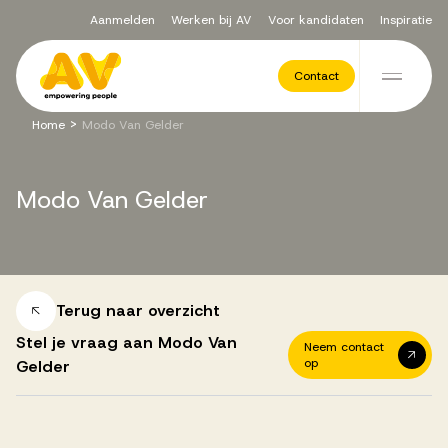
Aanmelden
Werken bij AV
Voor kandidaten
Inspiratie
Voor opdrachtgevers
Contact
Ga naar de inhoud
>
Home
Modo Van Gelder
Werving & Selectie
Modo
Van
Gelder
Executive Search
Recruitment Services
Terug naar overzicht
Stel je vraag aan Modo Van
Neem contact
op
Gelder
Vacatures