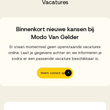
Successen
Vacatures
Onze opdrachtgevers
Binnenkort nieuwe kansen bij
Modo Van Gelder
Succesverhalen
Er staan momenteel geen openstaande vacatures
online. Laat je gegevens achter en we informeren je
Vervulde vacatures
zodra er een passende vacature beschikbaar is.
Neem contact op
Over AV
Ons team