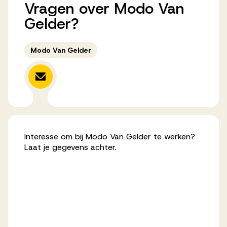
Vragen
over
Modo
Van
Werken bij AV
Gelder?
Modo Van Gelder
Aanmelden
Werken bij AV
Voor kandidaten
Inspiratie
Interesse om bij Modo Van Gelder te werken?
Laat je gegevens achter.