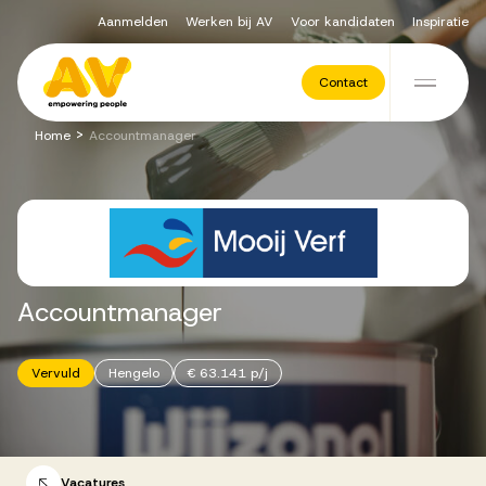
Aanmelden
Werken bij AV
Voor kandidaten
Inspiratie
Voor opdrachtgevers
Contact
Ga naar de inhoud
>
Home
Accountmanager
Werving & Selectie
Executive Search
Accountmanager
Recruitment Services
Vervuld
Hengelo
€ 63.141 p/j
Vacatures
Vacatures