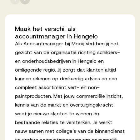
Werken bij AV
Maak
het
verschil
als
accountmanager
in
Hengelo
Als Accountmanager bij Mooij Verf ben jij het
Aanmelden
gezicht van de organisatie richting schilders-
Werken bij AV
en onderhoudsbedrijven in Hengelo en
omliggende regio. Jij zorgt dat klanten altijd
Voor kandidaten
kunnen rekenen op deskundig advies en een
Inspiratie
compleet assortiment verf- en non-
paintproducten. Met jouw commerciële inzicht,
kennis van de markt en overtuigingskracht
weet je nieuwe klanten te winnen én
bestaande relaties te versterken. Je werkt
nauw samen met collega’s van de binnendienst
en andere accountmanagers om gezamenlijk