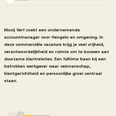
Successen
Onze opdrachtgevers
Mooij Verf zoekt een ondernemende
accountmanager voor Hengelo en omgeving. In
Succesverhalen
deze commerciële vacature krijg je veel vrijheid,
verantwoordelijkheid en ruimte om te bouwen aan
duurzame klantrelaties. Een fulltime baan bij een
Vervulde vacatures
betrokken werkgever waar vakmanschap,
klantgerichtheid en persoonlijke groei centraal
staan.
Over AV
Ons team