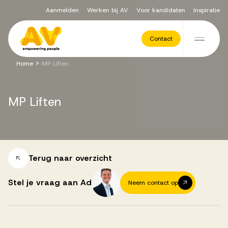
Aanmelden
Werken bij AV
Voor kandidaten
Inspiratie
Voor opdrachtgevers
Contact
Ga naar de inhoud
>
Home
MP Liften
Werving & Selectie
MP
Liften
Executive Search
Recruitment Services
Terug naar overzicht
Stel je vraag aan Ad
Neem contact op
Vacatures