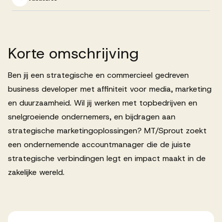
Successen
Onze opdrachtgevers
Korte
omschrijving
Ben jij een strategische en commercieel gedreven
Succesverhalen
business developer met affiniteit voor media, marketing
en duurzaamheid. Wil jij werken met topbedrijven en
Vervulde vacatures
snelgroeiende ondernemers, en bijdragen aan
strategische marketingoplossingen? MT/Sprout zoekt
een ondernemende accountmanager die de juiste
strategische verbindingen legt en impact maakt in de
Over AV
zakelijke wereld.
Ons team