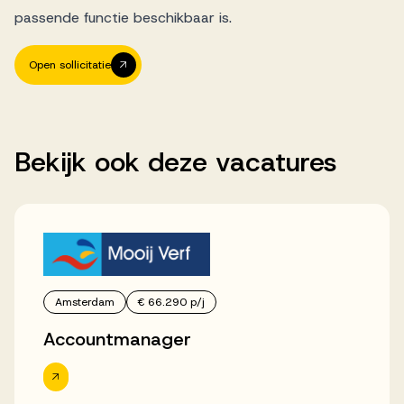
passende functie beschikbaar is.
Open sollicitatie
Bekijk
ook
deze
vacatures
Amsterdam
€ 66.290 p/j
Accountmanager