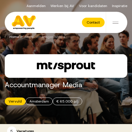
Aanmelden
Werken bij AV
Voor kandidaten
Inspiratie
Voor opdrachtgevers
Contact
Ga naar de inhoud
>
Home
Accountmanager Media
Werving & Selectie
Executive Search
Accountmanager
Media
Recruitment Services
Vervuld
Amsterdam
€ 65.000 p/j
Vacatures
Vacatures