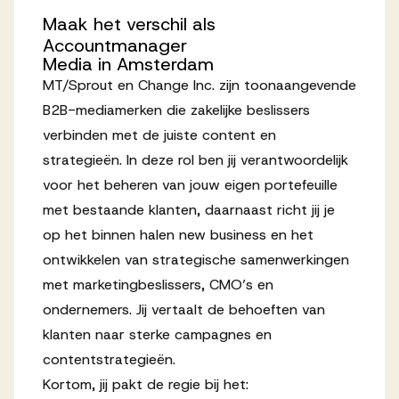
Maak
het
verschil
als
Werken bij AV
Accountmanager
Media
in
Amsterdam
MT/Sprout en Change Inc. zijn toonaangevende
B2B-mediamerken die zakelijke beslissers
verbinden met de juiste content en
Aanmelden
strategieën. In deze rol ben jij verantwoordelijk
Werken bij AV
voor het beheren van jouw eigen portefeuille
Voor kandidaten
met bestaande klanten, daarnaast richt jij je
op het binnen halen new business en het
Inspiratie
ontwikkelen van strategische samenwerkingen
met marketingbeslissers, CMO’s en
ondernemers. Jij vertaalt de behoeften van
klanten naar sterke campagnes en
contentstrategieën.
Kortom, jij pakt de regie bij het: