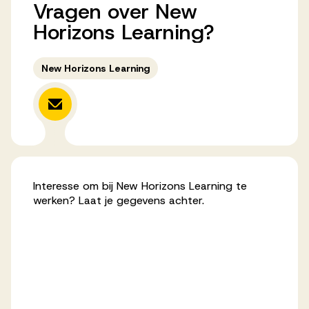
Vragen
over
New
Werken bij AV
Horizons
Learning?
New Horizons Learning
Aanmelden
Werken bij AV
Voor kandidaten
Inspiratie
Interesse om bij New Horizons Learning te
werken? Laat je gegevens achter.