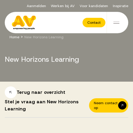
Aanmelden
Werken bij AV
Voor kandidaten
Inspiratie
Voor opdrachtgevers
Contact
Ga naar de inhoud
>
Home
New Horizons Learning
Werving & Selectie
New
Horizons
Learning
Executive Search
Recruitment Services
Terug naar overzicht
Stel je vraag aan New Horizons
Neem contact
op
Learning
Vacatures