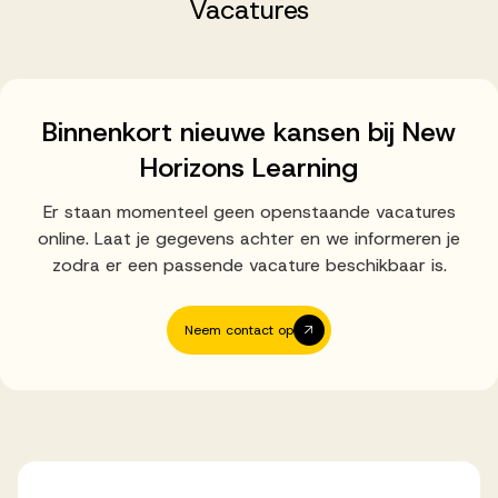
Successen
Vacatures
Onze opdrachtgevers
Binnenkort nieuwe kansen bij New
Horizons Learning
Succesverhalen
Er staan momenteel geen openstaande vacatures
online. Laat je gegevens achter en we informeren je
Vervulde vacatures
zodra er een passende vacature beschikbaar is.
Neem contact op
Over AV
Ons team