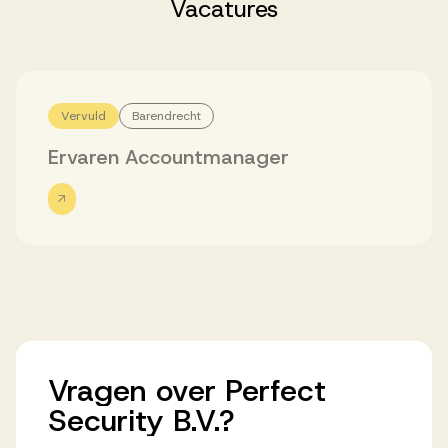
Successen
Vacatures
Onze opdrachtgevers
Vervuld
Barendrecht
Ervaren Accountmanager
Succesverhalen
Vervulde vacatures
Over AV
Vragen
over
Perfect
Ons team
Security
B.V.?