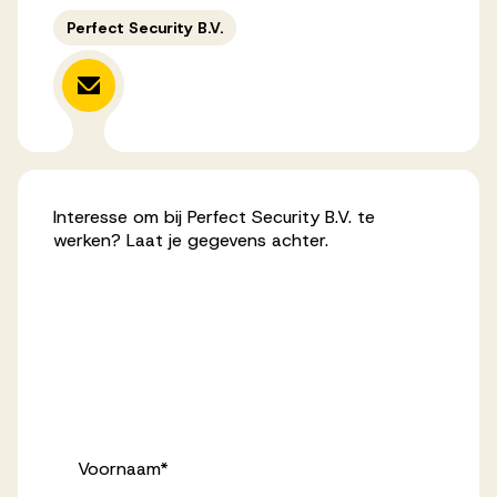
Perfect Security B.V.
Werken bij AV
Aanmelden
Werken bij AV
Interesse om bij Perfect Security B.V. te
werken? Laat je gegevens achter.
Voor kandidaten
Inspiratie
Voornaam
*