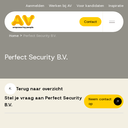
Aanmelden
Werken bij AV
Voor kandidaten
Inspiratie
Voor opdrachtgevers
Contact
Ga naar de inhoud
>
Home
Perfect Security B.V.
Werving & Selectie
Perfect
Security
B.V.
Executive Search
Recruitment Services
Terug naar overzicht
Stel je vraag aan Perfect Security
Neem contact
op
B.V.
Vacatures