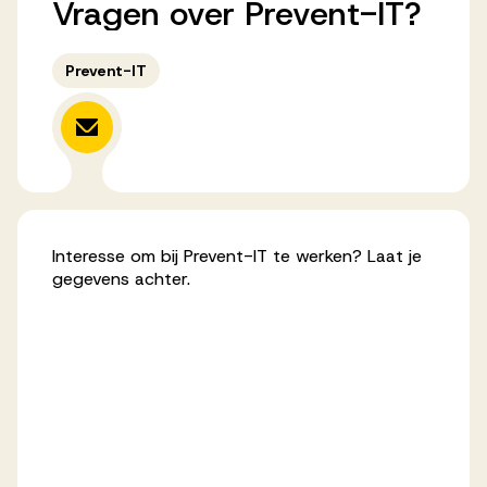
Vragen
over
Prevent-IT?
Werken bij AV
Prevent-IT
Aanmelden
Werken bij AV
Voor kandidaten
Interesse om bij Prevent-IT te werken? Laat je
gegevens achter.
Inspiratie