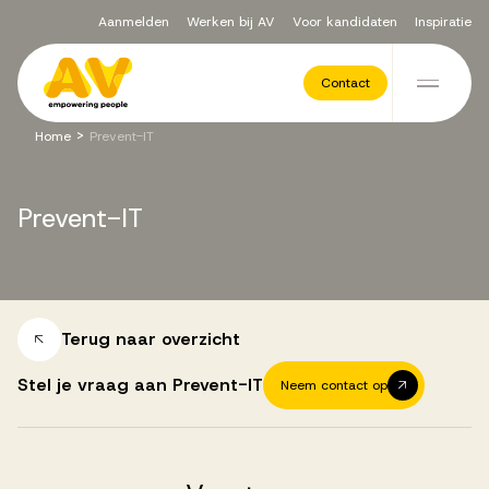
Aanmelden
Werken bij AV
Voor kandidaten
Inspiratie
Voor opdrachtgevers
Contact
Ga naar de inhoud
>
Home
Prevent-IT
Werving & Selectie
Prevent-IT
Executive Search
Recruitment Services
Terug naar overzicht
Stel je vraag aan Prevent-IT
Neem contact op
Vacatures