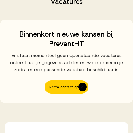
Vacatures
Successen
Onze opdrachtgevers
Binnenkort nieuwe kansen bij
Prevent-IT
Succesverhalen
Er staan momenteel geen openstaande vacatures
online. Laat je gegevens achter en we informeren je
Vervulde vacatures
zodra er een passende vacature beschikbaar is.
Neem contact op
Over AV
Ons team