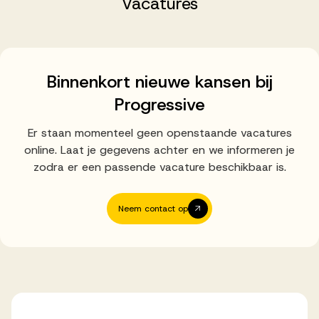
Vacatures
Successen
Onze opdrachtgevers
Binnenkort nieuwe kansen bij
Progressive
Succesverhalen
Er staan momenteel geen openstaande vacatures
online. Laat je gegevens achter en we informeren je
Vervulde vacatures
zodra er een passende vacature beschikbaar is.
Neem contact op
Over AV
Ons team