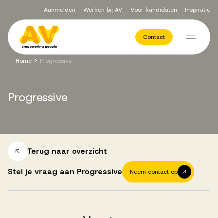
Aanmelden
Werken bij AV
Voor kandidaten
Inspiratie
Voor opdrachtgevers
Contact
Ga naar de inhoud
>
Home
Progressive
Werving & Selectie
Progressive
Executive Search
Recruitment Services
Terug naar overzicht
Stel je vraag aan Progressive
Neem contact op
Vacatures