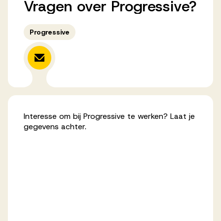
Vragen
over
Progressive?
Werken bij AV
Progressive
Aanmelden
Werken bij AV
Voor kandidaten
Interesse om bij Progressive te werken? Laat je
gegevens achter.
Inspiratie