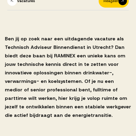
Successen
Vacatures
Reageer
Onze opdrachtgevers
Ben jij op zoek naar een uitdagende vacature als
Technisch Adviseur Binnendienst in Utrecht? Dan
Succesverhalen
biedt deze baan bij RAMINEX een unieke kans om
jouw technische kennis direct in te zetten voor
Vervulde vacatures
innovatieve oplossingen binnen drinkwater-,
verwarmings- en koelsystemen. Of je nu een
medior of senior professional bent, fulltime of
Over AV
parttime wilt werken, hier krijg je volop ruimte om
jezelf te ontwikkelen binnen een stabiele werkgever
die actief bijdraagt aan de energietransitie.
Ons team