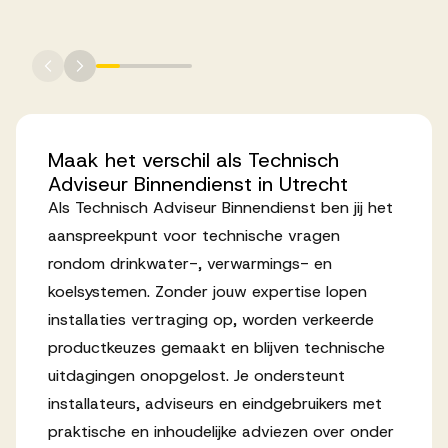
Werken bij AV
Maak
het
verschil
als
Technisch
Aanmelden
Adviseur
Binnendienst
in
Utrecht
Werken bij AV
Als Technisch Adviseur Binnendienst ben jij het
Voor kandidaten
aanspreekpunt voor technische vragen
rondom drinkwater-, verwarmings- en
Inspiratie
koelsystemen. Zonder jouw expertise lopen
installaties vertraging op, worden verkeerde
productkeuzes gemaakt en blijven technische
uitdagingen onopgelost. Je ondersteunt
installateurs, adviseurs en eindgebruikers met
praktische en inhoudelijke adviezen over onder