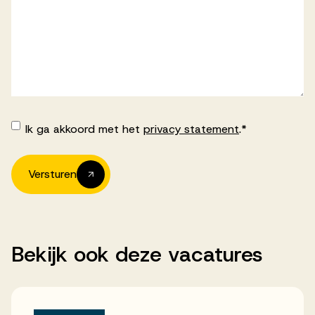
Ik ga akkoord met het
privacy statement
.
*
Akkoord
-
Algemene
voorwaarden
*
Versturen
Bekijk
ook
deze
vacatures