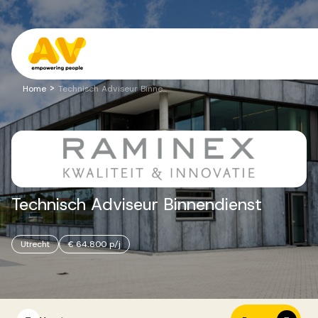
Voor opdrachtgevers
Ga naar de inhoud
>
Home
Technisch Adviseur Binnendienst
Werving & Selectie
Executive Search
Technisch
Adviseur
Binnendienst
Recruitment Services
Utrecht
€ 64.800 p/j
Vacatures