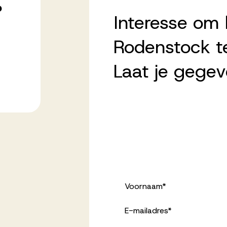
?
Interesse om b
Rodenstock t
Laat je gegev
Voornaam
*
E-mailadres
*