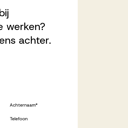
ij
e werken?
ens achter.
Achternaam
*
Telefoon