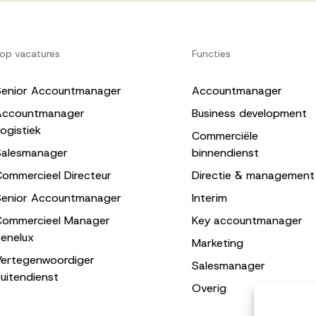
op vacatures
Functies
Senior Accountmanager
Accountmanager
Accountmanager
Business development
ogistiek
Commerciële
Salesmanager
binnendienst
ommercieel Directeur
Directie & management
Senior Accountmanager
Interim
Commercieel Manager
Key accountmanager
enelux
Marketing
Vertegenwoordiger
Salesmanager
uitendienst
Overig