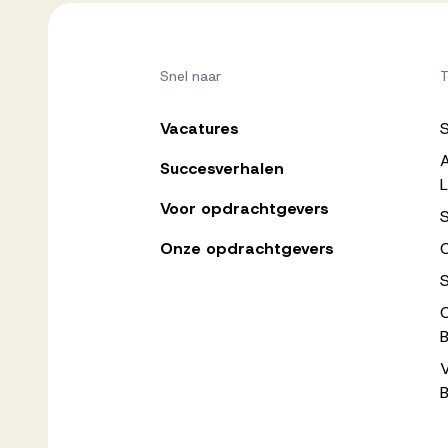
Snel naar
T
Vacatures
Succesverhalen
L
Voor opdrachtgevers
Onze opdrachtgevers
C
B
B