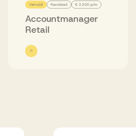
Vervuld
Randstad
€ 3.200 p/m
Accountmanager
Retail