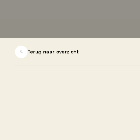
Successen
Onze opdrachtgevers
Terug naar overzicht
Succesverhalen
Vervulde vacatures
Over AV