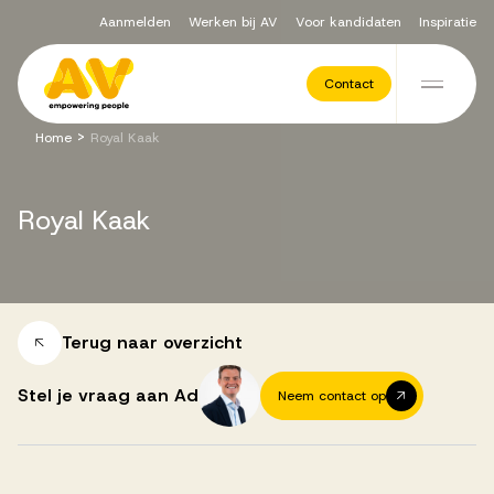
Aanmelden
Werken bij AV
Voor kandidaten
Inspiratie
Voor opdrachtgevers
Contact
Ga naar de inhoud
>
Home
Royal Kaak
Werving & Selectie
Royal
Kaak
Executive Search
Recruitment Services
Terug naar overzicht
Stel je vraag aan Ad
Neem contact op
Vacatures