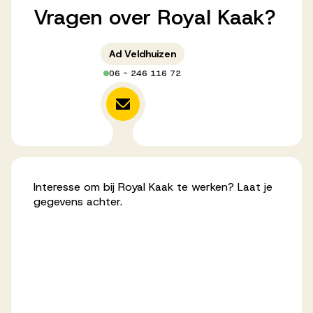
Vragen
over
Royal
Kaak?
Werken bij AV
Ad Veldhuizen
06 - 246 116 72
Aanmelden
Werken bij AV
Voor kandidaten
Inspiratie
Interesse om bij Royal Kaak te werken? Laat je
gegevens achter.