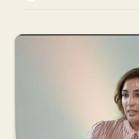
Ons team
Werken bij AV
Aanmelden
Werken bij AV
Voor kandidaten
Inspiratie