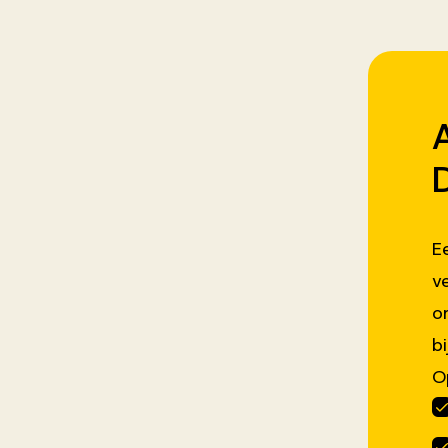
E
v
o
b
O