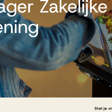
ager
Zakelijke
ening
Stel je 