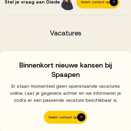
Successen
Stel je vraag aan Diede
Neem contact op
Onze opdrachtgevers
Vacatures
Succesverhalen
Binnenkort nieuwe kansen bij
Vervulde vacatures
Spaapen
Er staan momenteel geen openstaande vacatures
online. Laat je gegevens achter en we informeren je
Over AV
zodra er een passende vacature beschikbaar is.
Neem contact op
Ons team