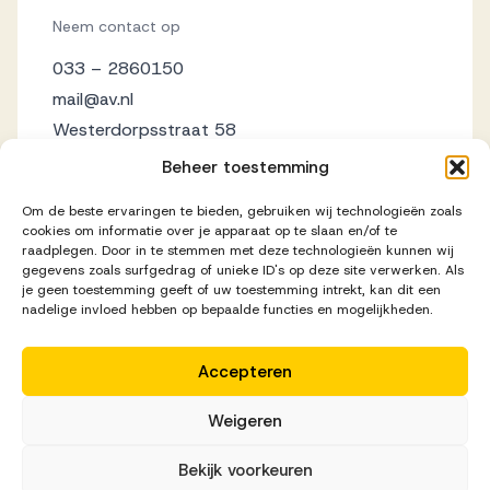
Neem contact op
033 – 2860150
mail@av.nl
Westerdorpsstraat 58
3871 AZ Hoevelaken
Beheer toestemming
Om de beste ervaringen te bieden, gebruiken wij technologieën zoals
cookies om informatie over je apparaat op te slaan en/of te
raadplegen. Door in te stemmen met deze technologieën kunnen wij
gegevens zoals surfgedrag of unieke ID's op deze site verwerken. Als
je geen toestemming geeft of uw toestemming intrekt, kan dit een
nadelige invloed hebben op bepaalde functies en mogelijkheden.
Accepteren
Disclaimer
Privacy Statement
Cookieverklaring
Weigeren
Realisatie door
Zeker Zichtbaar
Bekijk voorkeuren