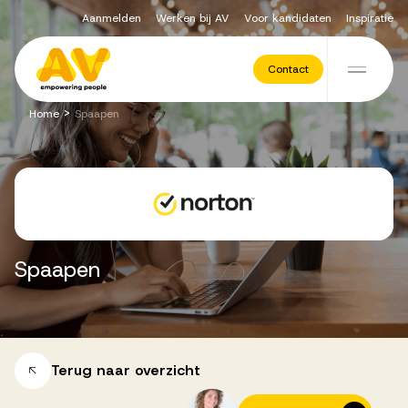
Aanmelden
Werken bij AV
Voor kandidaten
Inspiratie
Voor opdrachtgevers
Contact
Ga naar de inhoud
>
Home
Spaapen
Werving & Selectie
Executive Search
Spaapen
Recruitment Services
Vacatures
Terug naar overzicht