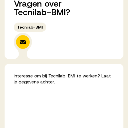
Vragen
over
Werken bij AV
Tecnilab-BMI?
Tecnilab-BMI
Aanmelden
Werken bij AV
Voor kandidaten
Interesse om bij Tecnilab-BMI te werken? Laat
Inspiratie
je gegevens achter.