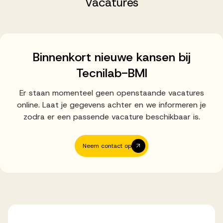
Vacatures
Successen
Onze opdrachtgevers
Binnenkort nieuwe kansen bij
Tecnilab-BMI
Succesverhalen
Er staan momenteel geen openstaande vacatures
online. Laat je gegevens achter en we informeren je
Vervulde vacatures
zodra er een passende vacature beschikbaar is.
Neem contact op
Over AV
Ons team