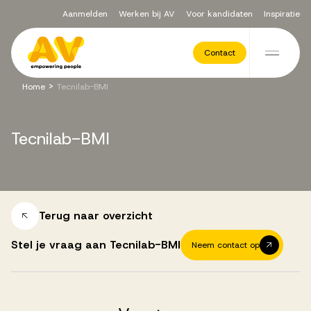
Aanmelden
Werken bij AV
Voor kandidaten
Inspiratie
Voor opdrachtgevers
Contact
Ga naar de inhoud
>
Home
Tecnilab-BMI
Werving & Selectie
Tecnilab-BMI
Executive Search
Recruitment Services
Terug naar overzicht
Stel je vraag aan Tecnilab-BMI
Neem contact op
Vacatures