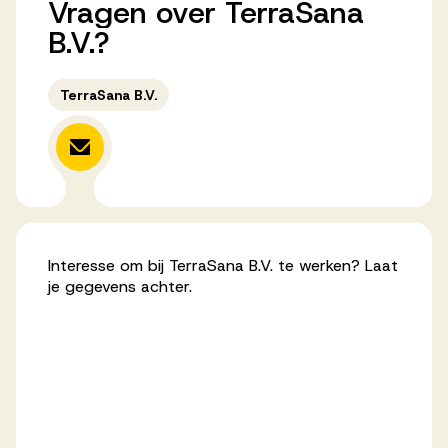
Vragen
over
TerraSana
Werken bij AV
B.V.?
TerraSana B.V.
Aanmelden
Werken bij AV
Voor kandidaten
Interesse om bij TerraSana B.V. te werken? Laat
Inspiratie
je gegevens achter.