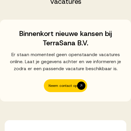
Vacatures
Successen
Onze opdrachtgevers
Binnenkort nieuwe kansen bij
TerraSana B.V.
Succesverhalen
Er staan momenteel geen openstaande vacatures
online. Laat je gegevens achter en we informeren je
Vervulde vacatures
zodra er een passende vacature beschikbaar is.
Neem contact op
Over AV
Ons team