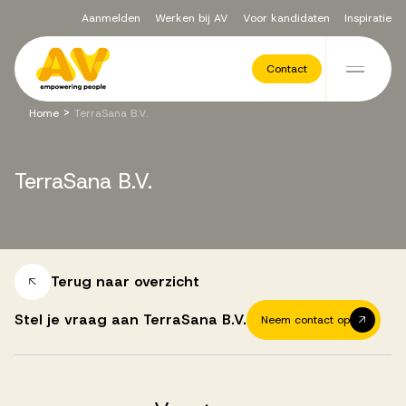
Aanmelden
Werken bij AV
Voor kandidaten
Inspiratie
Voor opdrachtgevers
Contact
Ga naar de inhoud
>
Home
TerraSana B.V.
Werving & Selectie
TerraSana
B.V.
Executive Search
Recruitment Services
Terug naar overzicht
Stel je vraag aan TerraSana B.V.
Neem contact op
Vacatures